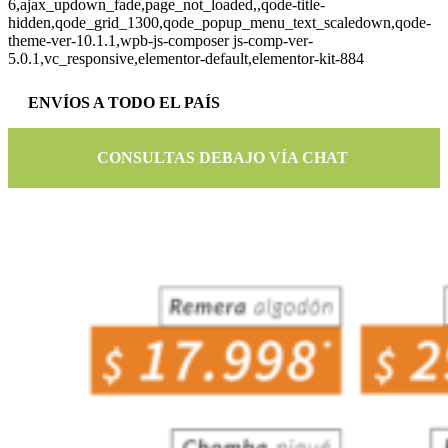
6,ajax_updown_fade,page_not_loaded,,qode-title-
hidden,qode_grid_1300,qode_popup_menu_text_scaledown,qode-
theme-ver-10.1.1,wpb-js-composer js-comp-ver-
5.0.1,vc_responsive,elementor-default,elementor-kit-884
ENVÍOS A TODO EL PAÍS
CONSULTAS DEBAJO VÍA CHAT